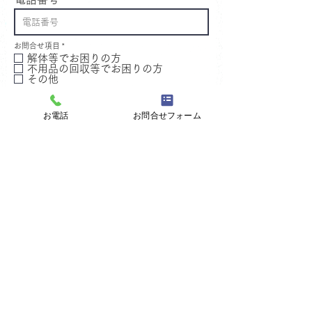
必
お問合せ項目
*
須
解体等でお困りの方
項
目
不用品の回収等でお困りの方
その他
お問合せ内容
お電話
お問合せフォーム
※プライバシーポリシーを表示
プライバシーポリシーに同意して送信
株式会社大信商事
神奈川県足柄上郡の